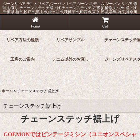
ジーンリペア,デニムリペア,ジーパンリペア,ジーンズ,デニム,ジーパン,リペア,修
理,お直し,チェーンステッチ裾上げ,チェーンステッチ,穴塞ぎ,補修,丈つめ,裾上げ,
千葉県,柏市,松戸市,流山市,鎌ケ谷市,我孫子市,印西市,東京,茨城,群馬,埼玉,神奈川
Home
Cart
リペア方法の種類
リペアサンプル
チェーンステッチ
工房のご案内
デニム以外のお直し
ジーンズリペアス
ホーム
>
チェーンステッチ裾上げ
チェーンステッチ裾上げ
チェーンステッチ裾上げ
GOEMONではビンテージミシン（ユニオンスペシャ