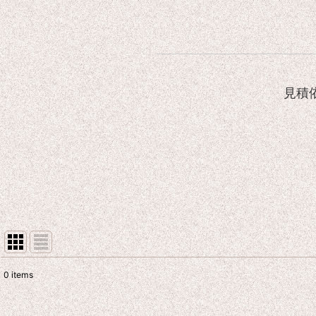
見積
0
items
Show
: