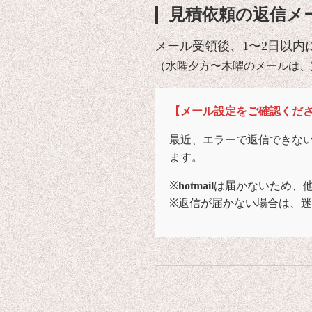
見積依頼の返信メ
メール受領後、1〜2日以内
（水曜夕方〜木曜のメールは、
【メール設定をご確認くだ
最近、エラーで返信できな
ます。
※
hotmail
は届かないため、
※返信が届かない場合は、