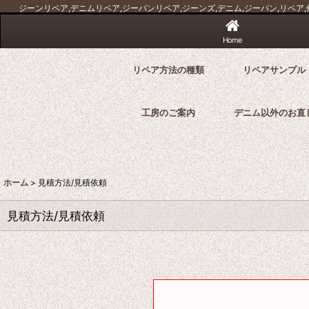
ジーンリペア,デニムリペア,ジーパンリペア,ジーンズ,デニム,ジーパン,リペア,修
Home
リペア方法の種類
リペアサンプル
工房のご案内
デニム以外のお直
ホーム
>
見積方法/見積依頼
見積方法/見積依頼