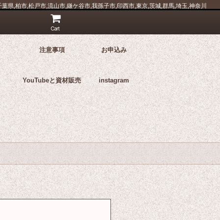
県,柏市,松戸市,流山市,鎌ケ谷市,我孫子市,印西市,東京,茨城,群馬,埼玉,神奈川
Cart
注意事項
お申込み
YouTubeと資材販売
instagram