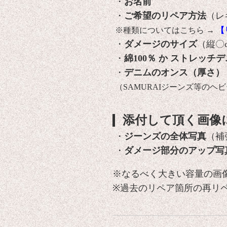
・
お名前
・
ご希望のリペア方法
（レ
※種類についてはこちら →
【
・
ダメージのサイズ
（縦〇
・
綿100％ か ストレッチデ
・
デニムのオンス（厚さ）
（SAMURAIジーンズ等の
添付して頂く画像
・
ジーンズの全体写真
（補
・
ダメージ部分のアップ写
※なるべく大きい容量の画
※過去のリペア箇所の再リ