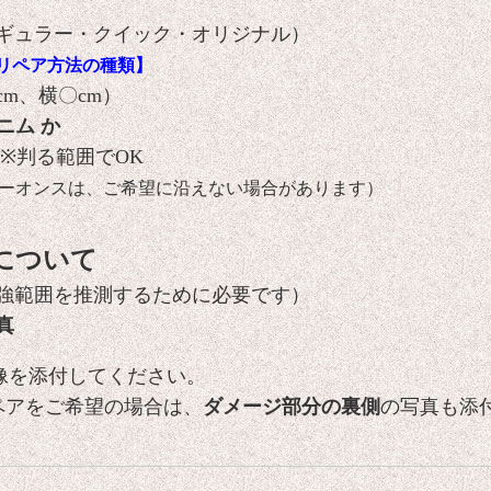
ギュラー・クイック・オリジナル）
リペア方法の種類】
cm、横〇cm）
ニム か
※判る範囲でOK
ヘビーオンスは、ご希望に沿えない場合があります）
について
強範囲を推測するために必要です）
真
像を添付してください。
ペアをご希望の場合は、
ダメージ部分の裏側
の写真も添