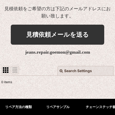
見積依頼をご希望の方は下記のメールアドレスにお
願い致します。
見積依頼メールを送る
jeans.repair.goemon@gmail.com
Search Settings
Close
0
items
Show
:
Sort by
:
リペア方法の種類
リペアサンプル
チェーンステッチ
View