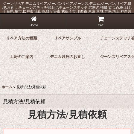
ジーンリペア,デニムリペア,ジーパンリペア,ジーンズ,デニム,ジーパン,リペア,修
理,お直し,チェーンステッチ裾上げ,チェーンステッチ,穴塞ぎ,補修,丈つめ,裾上げ,
千葉県,柏市,松戸市,流山市,鎌ケ谷市,我孫子市,印西市,東京,茨城,群馬,埼玉,神奈川
Home
Cart
リペア方法の種類
リペアサンプル
チェーンステッチ
工房のご案内
デニム以外のお直し
ジーンズリペアス
ホーム
>
見積方法/見積依頼
見積方法/見積依頼
見積方法/見積依頼