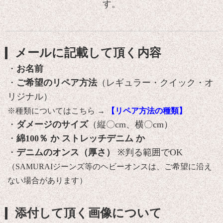
す。
メールに記載して頂く内容
・
お名前
・
ご希望のリペア方法
（レギュラー・クイック・オ
リジナル）
※種類についてはこちら →
【リペア方法の種類】
・
ダメージのサイズ
（縦〇cm、横〇cm）
・
綿100％ か ストレッチデニム か
・
デニムのオンス（厚さ）
※判る範囲でOK
（SAMURAIジーンズ等のヘビーオンスは、ご希望に沿え
ない場合があります）
添付して頂く画像について