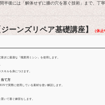
時間半後には「解体せずに膝の穴を塞ぐ技術」まで、丁
【ジーンズリペア基礎講座】
（休止
穴塞ぎに最適な「職業用ミシン」を使用します。
ク
本スキルを身につけます。
・当て方
MONで実際に使用している素材を使い解説します。
を置いて塞ぐ練習をします。