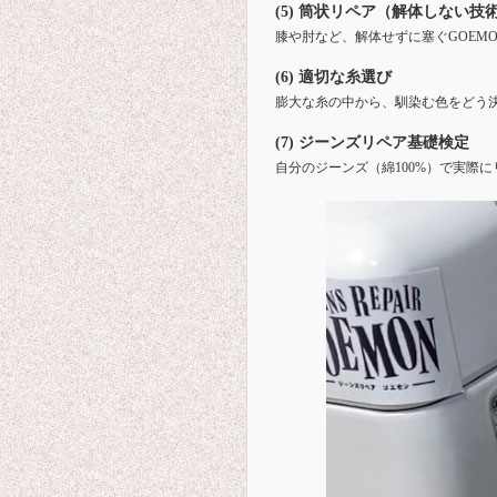
(5) 筒状リペア（解体しない技
膝や肘など、解体せずに塞ぐGOEM
(6) 適切な糸選び
膨大な糸の中から、馴染む色をどう
(7) ジーンズリペア基礎検定
自分のジーンズ（綿100%）で実際