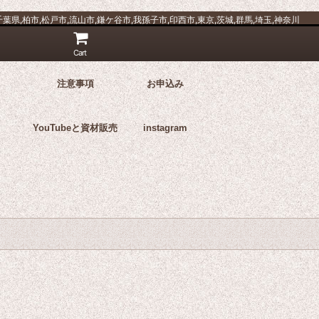
県,柏市,松戸市,流山市,鎌ケ谷市,我孫子市,印西市,東京,茨城,群馬,埼玉,神奈川
Cart
注意事項
お申込み
YouTubeと資材販売
instagram