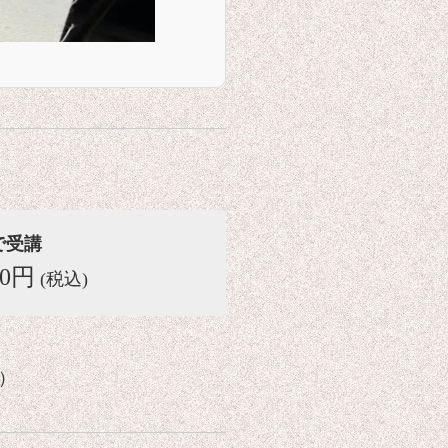
で受講
00円
(税込)
約）