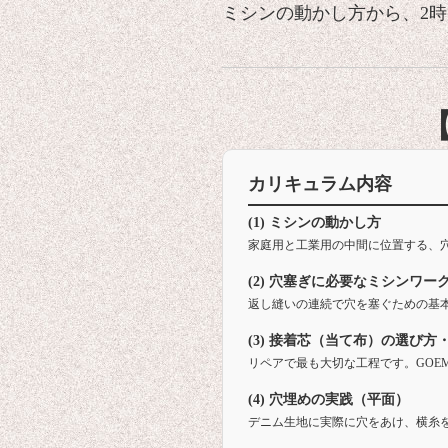
ミシンの動かし方から、2
カリキュラム内容
(1) ミシンの動かし方
家庭用と工業用の中間に位置する、
(2) 穴塞ぎに必要なミシンワー
返し縫いの連続で穴を塞ぐための基
(3) 接着芯（当て布）の選び方
リペアで最も大切な工程です。GOE
(4) 穴埋めの実践（平面）
デニム生地に実際に穴をあけ、横糸