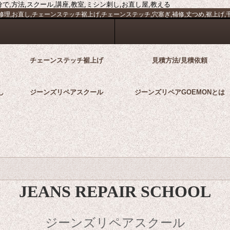
で,方法,スクール,講座,教室,ミシン刺し,お直し屋,教える
理,お直し,チェーンステッチ裾上げ,チェーンステッチ,穴塞ぎ,補修,丈つめ,裾上げ,千葉
チェーンステッチ裾上げ
見積方法/見積依頼
し
ジーンズリペアスクール
ジーンズリペアGOEMONとは
JEANS REPAIR SCHOOL
ジーンズリペアスクール