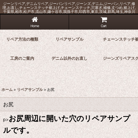
ジーンリペア,デニムリペア,ジーパンリペア,ジーンズ,デニム,ジーパン,リペア,修
理,お直し,チェーンステッチ裾上げ,チェーンステッチ,穴塞ぎ,補修,丈つめ,裾上げ,
千葉県,柏市,松戸市,流山市,鎌ケ谷市,我孫子市,印西市,東京,茨城,群馬,埼玉,神奈川
Home
Cart
リペア方法の種類
リペアサンプル
チェーンステッチ
工房のご案内
デニム以外のお直し
ジーンズリペアス
ホーム
>
リペアサンプル
>
お尻
お尻
お尻周辺に開いた穴のリペアサンプ
p>
ルです。