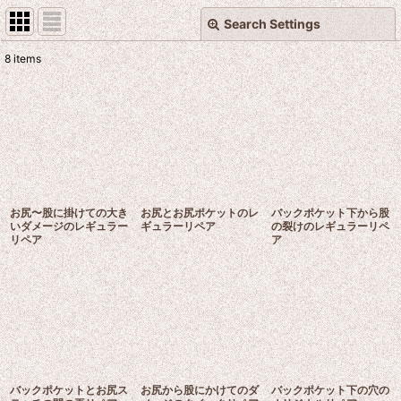
Search Settings
Close
8
items
Show
:
Sort by
:
View
お尻〜股に掛けての大き
お尻とお尻ポケットのレ
バックポケット下から股
いダメージのレギュラー
ギュラーリペア
の裂けのレギュラーリペ
リペア
ア
バックポケットとお尻ス
お尻から股にかけてのダ
バックポケット下の穴の