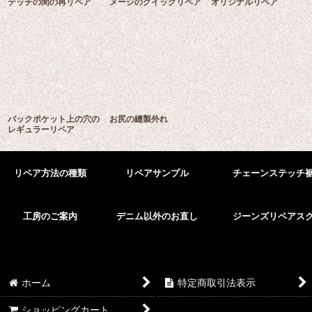
テッチの間の再リペア
メージのクイックリペア
オリジナルリペア
バックポケット上の穴の
お尻の縫製外れ
レギュラーリペア
リペア方法の種類
リペアサンプル
チェーンステッチ
工房のご案内
デニム以外のお直し
ジーンズリペアス
ホーム
特定商取引法表示
ショッピングカート